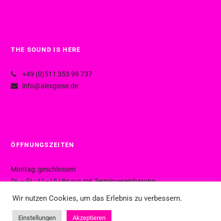
THE SOUND IS HERE
+49 (0)511 353 99 737
info@alexgiese.de
ÖFFNUNGSZEITEN
Montag: geschlossen
Di. – Fr.: 11–15 Uhr nur mit Terminvereinbarung
Di. – Fr.: 15–19 Uhr ohne Termin
Wir nutzen Cookies, um das Erlebnis zu verbessern.
Sa.: 10–16 Uhr ohne Termin
Einstellungen
Akzeptieren