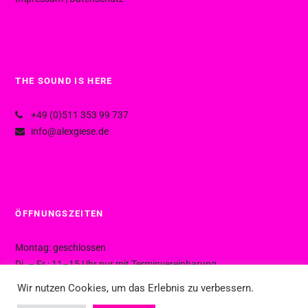
THE SOUND IS HERE
+49 (0)511 353 99 737
info@alexgiese.de
ÖFFNUNGSZEITEN
Montag: geschlossen
Di. – Fr.: 11–15 Uhr nur mit Terminvereinbarung
Di. – Fr.: 15–19 Uhr ohne Termin
Wir nutzen Cookies, um das Erlebnis zu verbessern.
Sa.: 10–16 Uhr ohne Termin