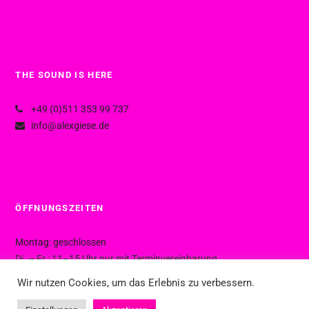
THE SOUND IS HERE
+49 (0)511 353 99 737
info@alexgiese.de
ÖFFNUNGSZEITEN
Montag: geschlossen
Di. – Fr.: 11–15 Uhr nur mit Terminvereinbarung
Di. – Fr.: 15–19 Uhr ohne Termin
Wir nutzen Cookies, um das Erlebnis zu verbessern.
Sa.: 10–16 Uhr ohne Termin