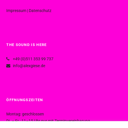
Impressum
|
Datenschutz
THE SOUND IS HERE
+49 (0)511 353 99 737
info@alexgiese.de
ÖFFNUNGSZEITEN
Montag: geschlossen
Di. – Fr.: 11–15 Uhr nur mit Terminvereinbarung
Di. – Fr.: 15–19 Uhr ohne Termin