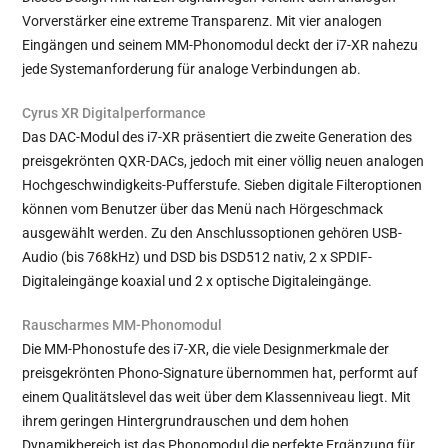
Vorverstärker eine extreme Transparenz. Mit vier analogen
Eingängen und seinem MM-Phonomodul deckt der i7-XR nahezu
jede Systemanforderung für analoge Verbindungen ab.
Cyrus XR Digitalperformance
Das DAC-Modul des i7-XR präsentiert die zweite Generation des
preisgekrönten QXR-DACs, jedoch mit einer völlig neuen analogen
Hochgeschwindigkeits-Pufferstufe. Sieben digitale Filteroptionen
können vom Benutzer über das Menü nach Hörgeschmack
ausgewählt werden. Zu den Anschlussoptionen gehören USB-
Audio (bis 768kHz) und DSD bis DSD512 nativ, 2 x SPDIF-
Digitaleingänge koaxial und 2 x optische Digitaleingänge.
Rauscharmes MM-Phonomodul
Die MM-Phonostufe des i7-XR, die viele Designmerkmale der
preisgekrönten Phono-Signature übernommen hat, performt auf
einem Qualitätslevel das weit über dem Klassenniveau liegt. Mit
ihrem geringen Hintergrundrauschen und dem hohen
Dynamikbereich ist das Phonomodul die perfekte Ergänzung für