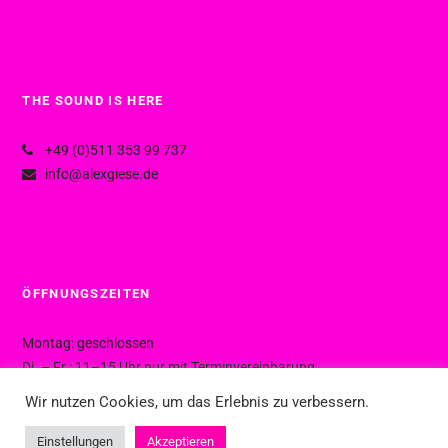
THE SOUND IS HERE
+49 (0)511 353 99 737
info@alexgiese.de
ÖFFNUNGSZEITEN
Montag: geschlossen
Di. – Fr.: 11–15 Uhr nur mit Terminvereinbarung
Di. – Fr.: 15–19 Uhr ohne Termin
Wir nutzen Cookies, um das Erlebnis zu verbessern.
Sa.: 10–16 Uhr ohne Termin
Einstellungen
Akzeptieren