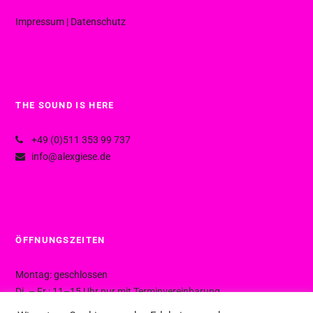
Impressum
|
Datenschutz
THE SOUND IS HERE
+49 (0)511 353 99 737
info@alexgiese.de
ÖFFNUNGSZEITEN
Montag: geschlossen
Di. – Fr.: 11–15 Uhr nur mit Terminvereinbarung
Di. – Fr.: 15–19 Uhr ohne Termin