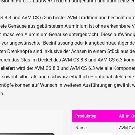
e Slot-in-PureCD Laufwerk federnd aufgehängt und damit effizie
S 8.3 und AVM CS 6.3 in bester AVM Tradition und besticht durc
itete Gehäuse aus gebürstetem Aluminium ist ohne erkennbare V
nem massiven Aluminium-Gehäuse untergebracht. Diese aufwänd
ik vor ungewünschter Beeinflussung oder klangbeeinträchtigende
omten Drehknöpfe sind inklusive der Achsen in einem Stück aus 
 Durch das Glas im Deckel des AVM CS 8.3 und AVM CS 6.3 könne
Geliefert wird der AVM CS 8.3 und AVM CS 6.3 wie alle Kompon
 sowohl silber als auch schwarz erhältlich – optional steht ei
knöpfe können auf Wunsch in weiteren Ausführungen gewählt we
h.
Produkttyp:
All-In-
Name:
AVM Ova