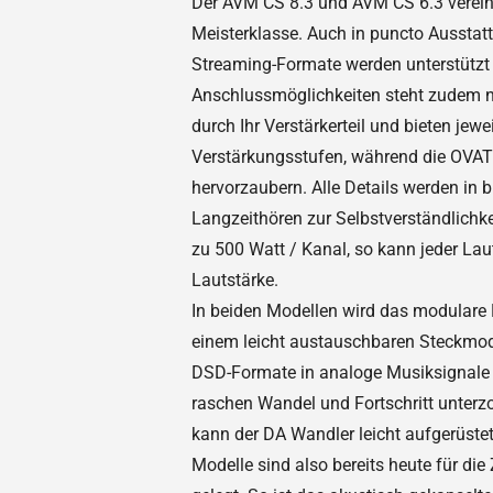
Der AVM CS 8.3 und AVM CS 6.3 vereine
Meisterklasse. Auch in puncto Ausstat
Streaming-Formate werden unterstützt 
Anschlussmöglichkeiten steht zudem 
durch Ihr Verstärkerteil und bieten jew
Verstärkungsstufen, während die OVAT
hervorzaubern. Alle Details werden in 
Langzeithören zur Selbstverständlichke
zu 500 Watt / Kanal, so kann jeder La
Lautstärke.
In beiden Modellen wird das modulare 
einem leicht austauschbaren Steckmodu
DSD-Formate in analoge Musiksignale v
raschen Wandel und Fortschritt unterz
kann der DA Wandler leicht aufgerüst
Modelle sind also bereits heute für 