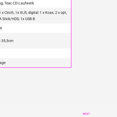
ng, Teac CD-Laufwerk
 x Cinch, 1x XLR, digital: 1 x Koax, 2 x opt,
A Stick/HDD, 1x USB B
 W
x 35,5cm
rage
NEXT