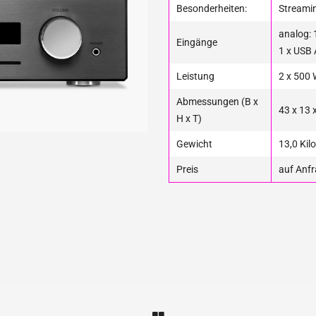
Besonderheiten:
Streami
analog: 1
Eingänge
1 x USB 
Leistung
2 x 500
Abmessungen (B x
43 x 13 
H x T)
Gewicht
13,0 Kilo
Preis
auf Anf