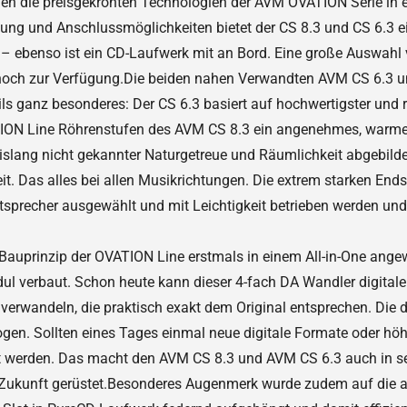
n die preisgekrönten Technologien der AVM OVATION Serie in ei
tung und Anschlussmöglichkeiten bietet der CS 8.3 und CS 6.3 
– ebenso ist ein CD-Laufwerk mit an Bord. Eine große Auswahl 
noch zur Verfügung.Die beiden nahen Verwandten AVM CS 6.3 u
eils ganz besonderes: Der CS 6.3 basiert auf hochwertigster und r
ION Line Röhrenstufen des AVM CS 8.3 ein angenehmes, warmes
bislang nicht gekannter Naturgetreue und Räumlichkeit abgebilde
it. Das alles bei allen Musikrichtungen. Die extrem starken Ends
utsprecher ausgewählt und mit Leichtigkeit betrieben werden un
Bauprinzip der OVATION Line erstmals in einem All-in-One angew
l verbaut. Schon heute kann dieser 4-fach DA Wandler digital
erwandeln, die praktisch exakt dem Original entsprechen. Die d
ogen. Sollten eines Tages einmal neue digitale Formate oder hö
et werden. Das macht den AVM CS 8.3 und AVM CS 6.3 auch in s
die Zukunft gerüstet.Besonderes Augenmerk wurde zudem auf die