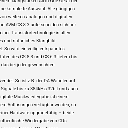
nem klangstarken All-in-One Gerät der
eine komplette Auswahl: Alle gängigen
von weiteren analogen und digitalen
nd AVM CS 8.3 unterscheiden sich nur
einer Transistortechnologie in allen
 und natürliches Klangbild
t. So wird ein völlig entspanntes
tufen des CS 8.3 und CS 6.3 liefern bis
d das bei jeder gewünschten
endet. So ist z.B. der DA-Wandler auf
e Signale bis zu 384kHz/32bit und auch
igitale Musikwiedergabe ist einem
here Auflösungen verfügbar werden, so
einer Hardware upgradefähig – beide
 authentische Wiedergabe von CDs