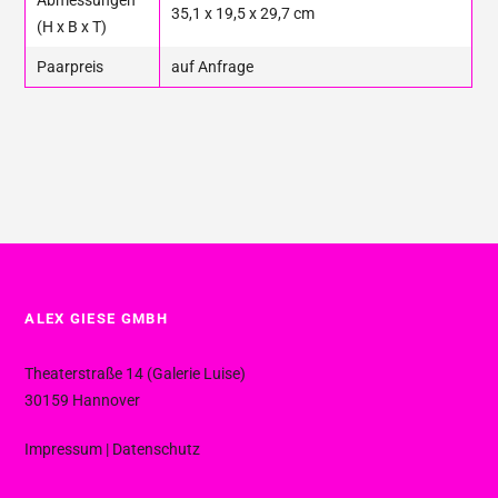
Abmessungen
35,1 x 19,5 x 29,7 cm
(H x B x T)
Paarpreis
auf Anfrage
ALEX GIESE GMBH
Theaterstraße 14 (Galerie Luise)
30159 Hannover
Impressum
|
Datenschutz