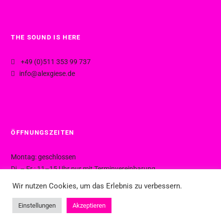
THE SOUND IS HERE
+49 (0)511 353 99 737
info@alexgiese.de
ÖFFNUNGSZEITEN
Montag: geschlossen
Di. – Fr.: 11–15 Uhr nur mit Terminvereinbarung
Di. – Fr.: 15–19 Uhr ohne Termin
Wir nutzen Cookies, um das Erlebnis zu verbessern.
Sa.: 10–16 Uhr ohne Termin
Einstellungen
Akzeptieren