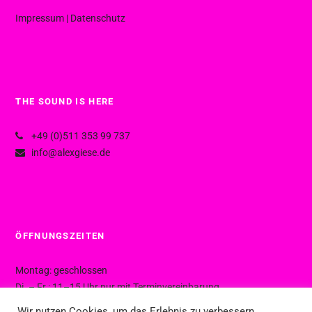
Impressum
|
Datenschutz
THE SOUND IS HERE
+49 (0)511 353 99 737
info@alexgiese.de
ÖFFNUNGSZEITEN
Montag: geschlossen
Di. – Fr.: 11–15 Uhr nur mit Terminvereinbarung
Di. – Fr.: 15–19 Uhr ohne Termin
Wir nutzen Cookies, um das Erlebnis zu verbessern.