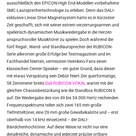
ausschließlich den EPICON-High End-Modellen vorbehaltene
SMC-Lautsprechertechnologie zu erleben. Denn das DALI-
exklusive Linear Drive Magnetsystem hatte es in kürzester
Zeit geschafft, sich mit seiner extrem verzerrungsarmen und
spielerisch-dynamischen Musikwiedergabe in die Herzen
anspruchsvoller Musikhörer zu spielen.Doch während die
fünf Regal-, Wand- und Standlautsprecher der RUBICON-
Serie allerorten große Erfolge bei Testmagazinen und im
Fachhandel feierten, vermissten Heimkino-Fans einen
klassischen Center-Speaker – ein guter Grund, dass dieser
mit etwas Verspätung sein Debüt feiert.Der querformatige,
58 Zentimeter breite
Dali RUBICON VOKAL
wartet mit der
gleichen Chassisbestückung wie die Standbox RUBICON 6
auf: Die Wiedergabe des von 49 bis 34.000 Hertz reichenden
Frequenzspektrums teilen sich zwei 165 mm große
Tiefmitteltöner, eine 29 mm große Gewebekalotte und – erst
oberhalb von 14 kHz einsetzend – der DALI-
Bändchenhochtöner. Auf diese Weise ist nicht nur eine
detailreiche, dynamische und jederzeit präzise ortbare