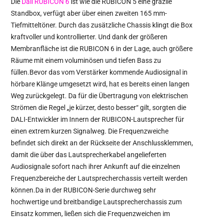
Die
Dali RUBICON 6
ist wie die RUBICON 5 eine grazile
Standbox, verfügt aber über einen zweiten 165 mm-
Tiefmitteltöner. Durch das zusätzliche Chassis klingt die Box
kraftvoller und kontrollierter. Und dank der größeren
Membranfläche ist die RUBICON 6 in der Lage, auch größere
Räume mit einem voluminösen und tiefen Bass zu
füllen.Bevor das vom Verstärker kommende Audiosignal in
hörbare Klänge umgesetzt wird, hat es bereits einen langen
Weg zurückgelegt. Da für die Übertragung von elektrischen
Strömen die Regel „je kürzer, desto besser“ gilt, sorgten die
DALI-Entwickler im Innern der RUBICON-Lautsprecher für
einen extrem kurzen Signalweg. Die Frequenzweiche
befindet sich direkt an der Rückseite der Anschlussklemmen,
damit die über das Lautsprecherkabel angelieferten
Audiosignale sofort nach ihrer Ankunft auf die einzelnen
Frequenzbereiche der Lautsprecherchassis verteilt werden
können.Da in der RUBICON-Serie durchweg sehr
hochwertige und breitbandige Lautsprecherchassis zum
Einsatz kommen, ließen sich die Frequenzweichen im