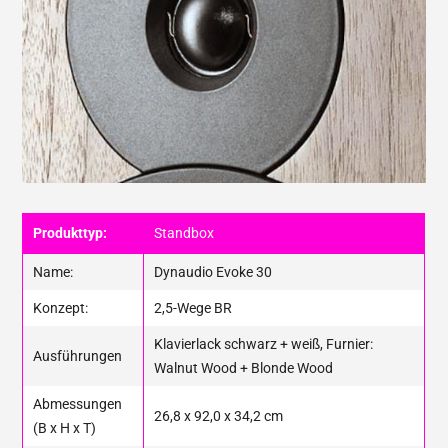
Produkttyp:
Standbox
Name:
Dynaudio Evoke 30
Konzept:
2,5-Wege BR
Klavierlack schwarz + weiß, Furnier:
Ausführungen
Walnut Wood + Blonde Wood
Abmessungen
26,8 x 92,0 x 34,2 cm
(B x H x T)