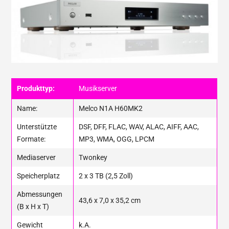
Produkttyp:
Musikserver
Name:
Melco N1A H60MK2
Unterstützte
DSF, DFF, FLAC, WAV, ALAC, AIFF, AAC,
Formate:
MP3, WMA, OGG, LPCM
Mediaserver
Twonkey
Speicherplatz
2 x 3 TB (2,5 Zoll)
Abmessungen
43,6 x 7,0 x 35,2 cm
(B x H x T)
Gewicht
k.A.