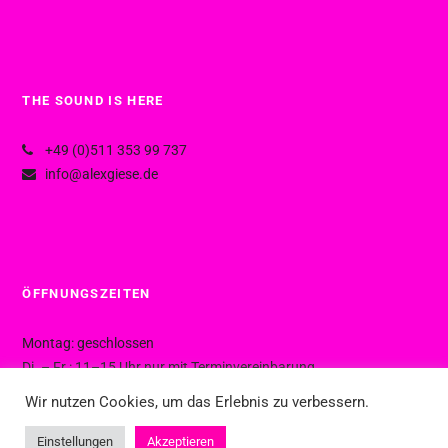
THE SOUND IS HERE
+49 (0)511 353 99 737
info@alexgiese.de
ÖFFNUNGSZEITEN
Montag: geschlossen
Di. – Fr.: 11–15 Uhr nur mit Terminvereinbarung
Di. – Fr.: 15–19 Uhr ohne Termin
Wir nutzen Cookies, um das Erlebnis zu verbessern.
Sa.: 10–16 Uhr ohne Termin
Einstellungen
Akzeptieren