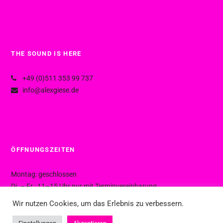
THE SOUND IS HERE
+49 (0)511 353 99 737
info@alexgiese.de
ÖFFNUNGSZEITEN
Montag: geschlossen
Di. – Fr.: 11–15 Uhr nur mit Terminvereinbarung
Di. – Fr.: 15–19 Uhr ohne Termin
Wir nutzen Cookies, um das Erlebnis zu verbessern.
Sa.: 10–16 Uhr ohne Termin