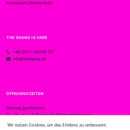
Impressum
|
Datenschutz
THE SOUND IS HERE
+49 (0)511 353 99 737
info@alexgiese.de
ÖFFNUNGSZEITEN
Montag: geschlossen
Di. – Fr.: 11–15 Uhr nur mit Terminvereinbarung
Di. – Fr.: 15–19 Uhr ohne Termin
Wir nutzen Cookies, um das Erlebnis zu verbessern.
Sa.: 10–16 Uhr ohne Termin