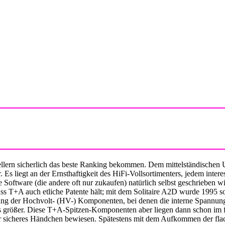
T+A
llern sicherlich das beste Ranking bekommen. Dem mittelständischen
. Es liegt an der Ernsthaftigkeit des HiFi-Vollsortimenters, jedem in
oftware (die andere oft nur zukaufen) natürlich selbst geschrieben wi
s T+A auch etliche Patente hält; mit dem Solitaire A2D wurde 1995 soga
ng der Hochvolt- (HV-) Komponenten, bei denen die interne Spannung de
s größer. Diese T+A-Spitzen-Komponenten aber liegen dann schon im fü
r sicheres Händchen bewiesen. Spätestens mit dem Aufkommen der flac