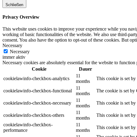
Schließen
Privacy Overview
This website uses cookies to improve your experience while you navigat
working of basic functionalities of the website. We also use third-pa
consent. You also have the option to opt-out of these cookies. But op
Necessary
Necessary
immer aktiv
Necessary cookies are absolutely essential for the website to function
Cookie
Dauer
11
cookielawinfo-checkbox-analytics
This cookie is set b
months
11
cookielawinfo-checkbox-functional
The cookie is set by
months
11
cookielawinfo-checkbox-necessary
This cookie is set b
months
11
cookielawinfo-checkbox-others
This cookie is set b
months
cookielawinfo-checkbox-
11
This cookie is set b
performance
months
11
The cookie is set by