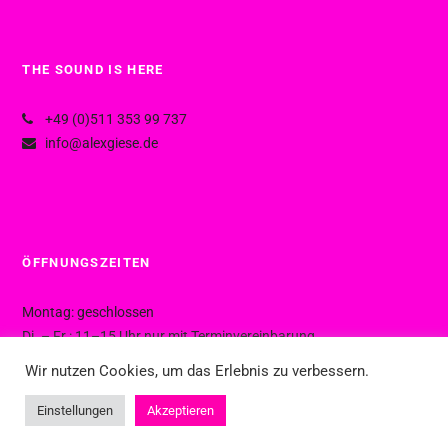
THE SOUND IS HERE
+49 (0)511 353 99 737
info@alexgiese.de
ÖFFNUNGSZEITEN
Montag: geschlossen
Di. – Fr.: 11–15 Uhr nur mit Terminvereinbarung
Di. – Fr.: 15–19 Uhr ohne Termin
Wir nutzen Cookies, um das Erlebnis zu verbessern.
Sa.: 10–16 Uhr ohne Termin
Einstellungen
Akzeptieren