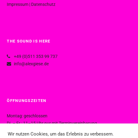
Impressum
|
Datenschutz
THE SOUND IS HERE
+49 (0)511 353 99 737
info@alexgiese.de
ÖFFNUNGSZEITEN
Montag: geschlossen
Di. – Fr.: 11–15 Uhr nur mit Terminvereinbarung
Di. – Fr.: 15–19 Uhr ohne Termin
Wir nutzen Cookies, um das Erlebnis zu verbessern.
Sa.: 10–16 Uhr ohne Termin