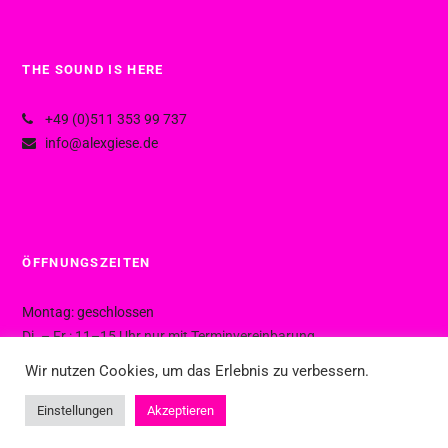
THE SOUND IS HERE
+49 (0)511 353 99 737
info@alexgiese.de
ÖFFNUNGSZEITEN
Montag: geschlossen
Di. – Fr.: 11–15 Uhr nur mit Terminvereinbarung
Di. – Fr.: 15–19 Uhr ohne Termin
Wir nutzen Cookies, um das Erlebnis zu verbessern.
Sa.: 10–16 Uhr ohne Termin
Einstellungen
Akzeptieren