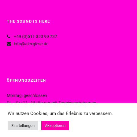
THE SOUND IS HERE
+49 (0)511 353 99 737
info@alexgiese.de
ÖFFNUNGSZEITEN
Montag: geschlossen
Di. – Fr.: 11–15 Uhr nur mit Terminvereinbarung
Di. – Fr.: 15–19 Uhr ohne Termin
Wir nutzen Cookies, um das Erlebnis zu verbessern.
Sa.: 10–16 Uhr ohne Termin
Einstellungen
Akzeptieren