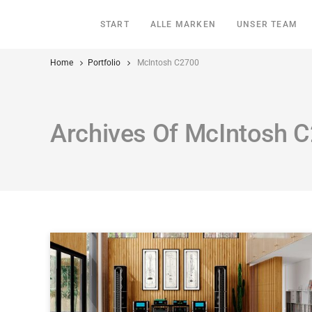
START
ALLE MARKEN
UNSER TEAM
Home
Portfolio
McIntosh C2700
Archives Of McIntosh 