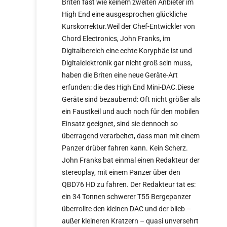
Briten fast wie keinem zweiten Anbieter im
High End eine ausgesprochen glückliche
Kurskorrektur.Weil der Chef-Entwickler von
Chord Electronics, John Franks, im
Digitalbereich eine echte Koryphäe ist und
Digitalelektronik gar nicht groß sein muss,
haben die Briten eine neue Geräte-Art
erfunden: die des High End Mini-DAC.Diese
Geräte sind bezaubernd: Oft nicht größer als
ein Faustkeil und auch noch für den mobilen
Einsatz geeignet, sind sie dennoch so
überragend verarbeitet, dass man mit einem
Panzer drüber fahren kann. Kein Scherz.
John Franks bat einmal einen Redakteur der
stereoplay, mit einem Panzer über den
QBD76 HD zu fahren. Der Redakteur tat es:
ein 34 Tonnen schwerer T55 Bergepanzer
überrollte den kleinen DAC und der blieb –
außer kleineren Kratzern – quasi unversehrt