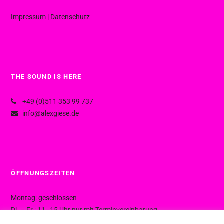
Impressum
|
Datenschutz
THE SOUND IS HERE
+49 (0)511 353 99 737
info@alexgiese.de
ÖFFNUNGSZEITEN
Montag: geschlossen
Di. – Fr.: 11–15 Uhr nur mit Terminvereinbarung
Di. – Fr.: 15–19 Uhr ohne Termin