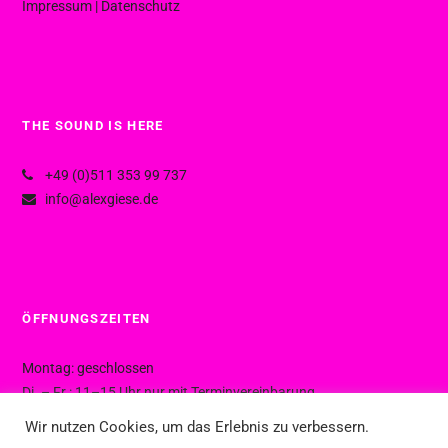
Impressum
|
Datenschutz
THE SOUND IS HERE
+49 (0)511 353 99 737
info@alexgiese.de
ÖFFNUNGSZEITEN
Montag: geschlossen
Di. – Fr.: 11–15 Uhr nur mit Terminvereinbarung
Di. – Fr.: 15–19 Uhr ohne Termin
Wir nutzen Cookies, um das Erlebnis zu verbessern.
Sa.: 10–16 Uhr ohne Termin