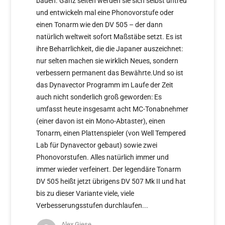
bauen. Ganz selten werden sie sich selbst untreu
und entwickeln mal eine Phonovorstufe oder
einen Tonarm wie den DV 505 – der dann
natürlich weltweit sofort Maßstäbe setzt. Es ist
ihre Beharrlichkeit, die die Japaner auszeichnet:
nur selten machen sie wirklich Neues, sondern
verbessern permanent das Bewährte.Und so ist
das Dynavector Programm im Laufe der Zeit
auch nicht sonderlich groß geworden: Es
umfasst heute insgesamt acht MC-Tonabnehmer
(einer davon ist ein Mono-Abtaster), einen
Tonarm, einen Plattenspieler (von Well Tempered
Lab für Dynavector gebaut) sowie zwei
Phonovorstufen. Alles natürlich immer und
immer wieder verfeinert. Der legendäre Tonarm
DV 505 heißt jetzt übrigens DV 507 Mk II und hat
bis zu dieser Variante viele, viele
Verbesserungsstufen durchlaufen...
Alex Giese