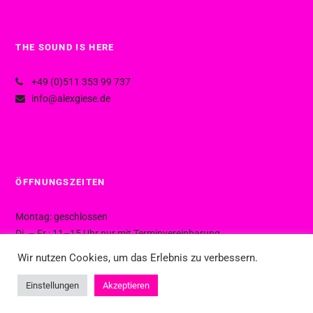
THE SOUND IS HERE
+49 (0)511 353 99 737
info@alexgiese.de
ÖFFNUNGSZEITEN
Montag: geschlossen
Di. – Fr.: 11–15 Uhr nur mit Terminvereinbarung
Di. – Fr.: 15–19 Uhr ohne Termin
Wir nutzen Cookies, um das Erlebnis zu verbessern.
Sa.: 10–16 Uhr ohne Termin
Einstellungen
Akzeptieren