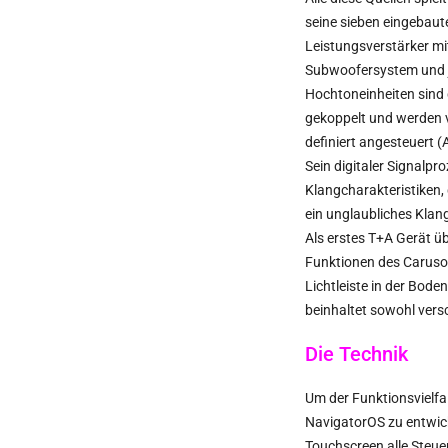
seine sieben eingebaut
Leistungsverstärker mi
Subwoofersystem und je
Hochtoneinheiten sind 
gekoppelt und werden 
definiert angesteuert 
Sein digitaler Signalp
Klangcharakteristiken, 
ein unglaubliches Klan
Als erstes T+A Gerät ü
Funktionen des Caruso i
Lichtleiste in der Bo
beinhaltet sowohl vers
Die Technik
Um der Funktionsvielfa
NavigatorOS zu entwick
Touchscreen alle Steue