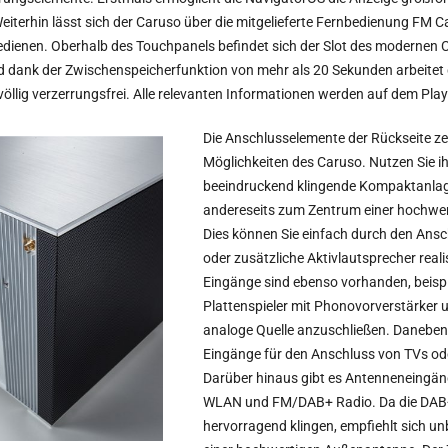
Weiterhin lässt sich der Caruso über die mitgelieferte Fernbedienung FM 
dienen. Oberhalb des Touchpanels befindet sich der Slot des modernen 
d dank der Zwischenspeicherfunktion von mehr als 20 Sekunden arbeitet 
öllig verzerrungsfrei. Alle relevanten Informationen werden auf dem Pla
Die Anschlusselemente der Rückseite zei
Möglichkeiten des Caruso. Nutzen Sie ihn
beeindruckend klingende Kompaktanlage
andereseits zum Zentrum einer hochwer
Dies können Sie einfach durch den Ans
oder zusätzliche Aktivlautsprecher real
Eingänge sind ebenso vorhanden, beisp
Plattenspieler mit Phonovorverstärker u
analoge Quelle anzuschließen. Daneben 
Eingänge für den Anschluss von TVs od
Darüber hinaus gibt es Antenneneingäng
WLAN und FM/DAB+ Radio. Da die DAB
hervorragend klingen, empfiehlt sich u