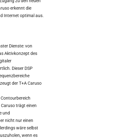
 Zugang zu den neuen
ruso erkennt die
d Internet optimal aus.
ster Dienste: von
as Aktivkonzept des
italer
tlich. Dieser DSP
Frequenzbereiche
erzeugt der T+A Caruso
 Contourbereich
 Caruso trägt einen
te und
r nicht nur einen
lerdings wäre selbst
auszuholen, wenn es