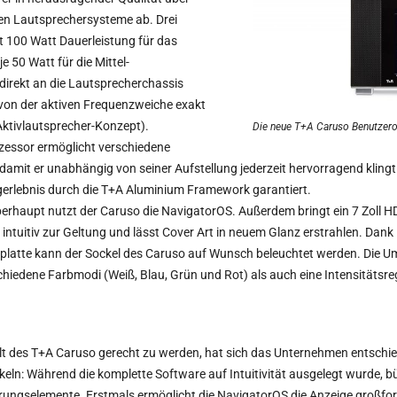
en Lautsprechersysteme ab. Drei
t 100 Watt Dauerleistung für das
 50 Watt für die Mittel-
direkt an die Lautsprecherchassis
von der aktiven Frequenzweiche exakt
(Aktivlautsprecher-Konzept).
Die neue T+A Caruso Benutzero
rozessor ermöglicht verschiedene
damit er unabhängig von seiner Aufstellung jederzeit hervorragend klingt.
gerlebnis durch die T+A Aluminium Framework garantiert.
berhaupt nutzt der Caruso die NavigatorOS. Außerdem bringt ein 7 Zoll H
ntuitiv zur Geltung und lässt Cover Art in neuem Glanz erstrahlen. Dank 
denplatte kann der Sockel des Caruso auf Wunsch beleuchtet werden. Di
chiedene Farbmodi (Weiß, Blau, Grün und Rot) als auch eine Intensitätsre
lt des T+A Caruso gerecht zu werden, hat sich das Unternehmen entschie
eln: Während die komplette Software auf Intuitivität ausgelegt wurde, bü
rungselemente. Erstmals ermöglicht die NavigatorOS die Anzeige großfo