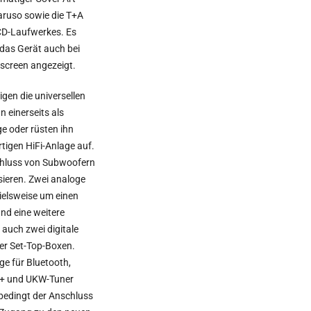
Caruso sowie die T+A
CD-Laufwerkes. Es
das Gerät auch bei
yscreen angezeigt.
gen die universellen
 einerseits als
 oder rüsten ihn
tigen HiFi-Anlage auf.
chluss von Subwoofern
isieren. Zwei analoge
ielsweise um einen
nd eine weitere
auch zwei digitale
er Set-Top-Boxen.
e für Bluetooth,
+ und UKW-Tuner
nbedingt der Anschluss