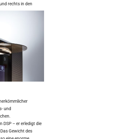
und rechts in den
e herkömmlicher
s- und
ichen.
 DSP – er erledigt die
. Das Gewicht des
uso eine enorme