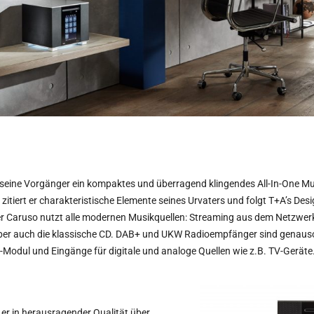
 seine Vorgänger ein kompaktes und überragend klingendes All-In-One Mu
zitiert er charakteristische Elemente seines Urvaters und folgt T+A’s Desi
er Caruso nutzt alle modernen Musikquellen: Streaming aus dem Netzwerk 
ber auch die klassische CD. DAB+ und UKW Radioempfänger sind genauso 
h-Modul und Eingänge für digitale und analoge Quellen wie z.B. TV-Geräte
lt er in herausragender Qualität über