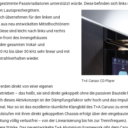
bgestimmte Passivradiatoren unterstützt würde. Diese befinden sich links 
n Lautsprechergittern.
ich übernehmen für den linken und
et aus neu entwickelten Mittelhochtönern
ese sind leicht nach links und rechts
um-front des Innengehäuses
n den gesamten Vokal- und
 Hz bis über 30 kHz sehr linear und mit
rahlverhalten wieder.
T+A Caruso CD-Player
erden direkt von einer eigenen
trieben – das heißt, sie sind direkt gekoppelt ohne die passiven Bauteil
h dieses Aktivkonzept ist der Dämpfungsfaktor sehr hoch und das Impul
al. Nur so ist das exzellente räumliche Klangbild des T+A Caruso zu erre
dstufen mit ihren direkt gekoppelten Chassis erfolgt über den eingebauten
ung völlig verlustfrei – von der Linearisierung bis hin zur Trennfrequenz
nnere Stärke. Das neuentwickelte T+A Aluminium Framework gibt dem Car