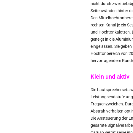
nicht durch zwei tiefa
Seitenwänden hinter de
Den Mittelhochtonbere
rechten Kanal je ein S
und Hochtonkalotten. Di
geneigt in die Alumini
eingelassen. Sie gebe
Hochtonbereich von 200
hervorragendem Rundst
Klein und aktiv
Die Lautsprechersets w
Leistungsendstufe ange
Frequenzweichen. Durc
Abstrahlverhalten optim
Die Ansteuerung der En
gesamte Signalverarbeit
Caruso verrät seine i