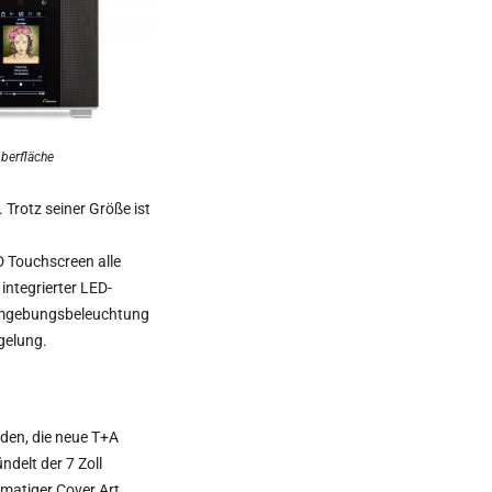
berfläche
 Trotz seiner Größe ist
D Touchscreen alle
integrierter LED-
e Umgebungsbeleuchtung
gelung.
den, die neue T+A
ndelt der 7 Zoll
rmatiger Cover Art