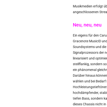
Musikmedien erfolgt ü
angeschlossenen Stream
Neu, neu, neu
Ein eigens für den Car
Gracenote MusicID und 
Soundsystems und die Q
Signalprozessors der n
linearisiert und optim
steilflankig, sondern 
ein phänomenal gleich
Darüber hinaus können
wählen und bei Bedarf 
Hochleistungstieftöner
hochdämpfender, stabil
tiefen Bass, sondern k
dieses Chassis nicht i