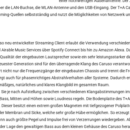
einer hochwertigen Außenantenne. Der
ber die LAN-Buchse, die WLAN-Antenne und den USB-Eingang. Der T+A Ca
ing-Quellen selbstständig und nutzt die Möglichkeiten von Netzwerk un
uso neu entwickelter Streaming Client erlaubt die Verwendung verschieden
Airable Music Services über Spotify Connect bis hin zu Amazon Alexa. D
ualität der eingebauten Lautsprecher sowie ein sehr leistungsstarker dig
euester Generation sind für den überragende Klang des Caruso verantwor
iert nicht nur die Frequenzgänge der eingebauten Chassis und trennt die 
sorgt auch für phasenrichtiges Abstrahlverhalten aller Systeme. Dadurch 
mäßiges, natürliches und klares Klangbild im gesamten Raum.
 Sie je nach Aufstellung zwischen verschiedenen Klangabstimmungen im
Bass, Mitten und Höhen sowie Loudness regeln. Die Bodenplatte des T+A
. Dieser besitzt einen extrem großen Magneten mit tiefgezogener Polplat
er Membran und Sicke, welche sehr große Hübe ermöglichen. So erzeugt e
ann auch größte Pegel und Impulse frei von Verzerrungen wiedergeben. Al
n der Lage den gewaltigen Bass aus dem kleinen Gehäuse des Caruso her