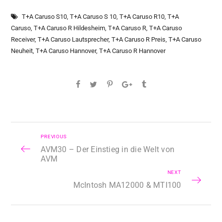
T+A Caruso S10
,
T+A Caruso S 10
,
T+A Caruso R10
,
T+A
Caruso
,
T+A Caruso R Hildesheim
,
T+A Caruso R
,
T+A Caruso
Receiver
,
T+A Caruso Lautsprecher
,
T+A Caruso R Preis
,
T+A Caruso
Neuheit
,
T+A Caruso Hannover
,
T+A Caruso R Hannover
PREVIOUS
AVM30 – Der Einstieg in die Welt von
AVM
NEXT
McIntosh MA12000 & MTI100