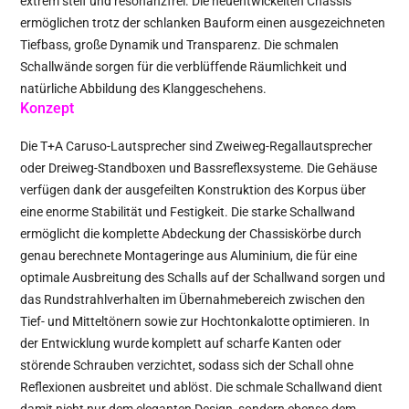
extrem steif und resonanzfrei. Die neuentwickelten Chassis
ermöglichen trotz der schlanken Bauform einen ausgezeichneten
Tiefbass, große Dynamik und Transparenz. Die schmalen
Schallwände sorgen für die verblüffende Räumlichkeit und
natürliche Abbildung des Klanggeschehens.
Konzept
Die T+A Caruso-Lautsprecher sind Zweiweg-Regallautsprecher
oder Dreiweg-Standboxen und Bassreflexsysteme. Die Gehäuse
verfügen dank der ausgefeilten Konstruktion des Korpus über
eine enorme Stabilität und Festigkeit. Die starke Schallwand
ermöglicht die komplette Abdeckung der Chassiskörbe durch
genau berechnete Montageringe aus Aluminium, die für eine
optimale Ausbreitung des Schalls auf der Schallwand sorgen und
das Rundstrahlverhalten im Übernahmebereich zwischen den
Tief- und Mitteltönern sowie zur Hochtonkalotte optimieren. In
der Entwicklung wurde komplett auf scharfe Kanten oder
störende Schrauben verzichtet, sodass sich der Schall ohne
Reflexionen ausbreitet und ablöst. Die schmale Schallwand dient
damit nicht nur dem eleganten Design, sondern ebenso dem