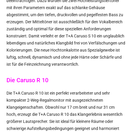
beeinträchtigen. Dazu wurden die zwei Hochleistungstieftöner
mit ihren Parametern exakt auf das schlanke Gehäuse
abgestimmt, um den tiefen, druckvollen und pegelfesten Bass zu
erzeugen. Der Mitteltöner ist ausschließlich für den Vokalbereich
zuständig und optimal für diese speziellen Anforderungen
konstruiert. Damit verleiht er der T+A Caruso S 10 ein unglaublich
lebendiges und natürliches Klangbild frei von Verfälschungen und
Kolorierungen. Die neue Hochtonkalotte aus Spezialgewebe ist
luftig, schnell, dynamisch und ohne jede Härte oder Schärfe und
ist für die Feinzeichnung verantwortlich.
Die Caruso R 10
Die T+A Caruso R 10 ist ein perfekt verarbeiteter und sehr
kompakter 2-Weg-Regalmonitor mit ausgezeichneten
Klangeigenschaften. Obwohl nur 17 cm breit und nur 31 cm
hoch, erzeugt die T+A Caruso R 10 das Klangerlebnis wesentlich
größerer Lautsprecher. Sie ist ideal für kleinere Räume oder
schwierige Aufstellungsbedingungen geeignet und harmoniert