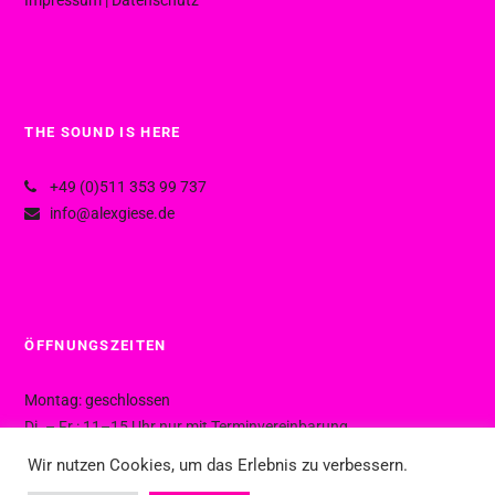
THE SOUND IS HERE
+49 (0)511 353 99 737
info@alexgiese.de
ÖFFNUNGSZEITEN
Montag: geschlossen
Di. – Fr.: 11–15 Uhr nur mit Terminvereinbarung
Di. – Fr.: 15–19 Uhr ohne Termin
Wir nutzen Cookies, um das Erlebnis zu verbessern.
Sa.: 10–16 Uhr ohne Termin