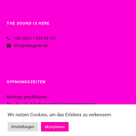
THE SOUND IS HERE
+49 (0)511 353 99 737
info@alexgiese.de
ÖFFNUNGSZEITEN
Montag: geschlossen
Di. – Fr.: 11–15 Uhr nur mit Terminvereinbarung
Di. – Fr.: 15–19 Uhr ohne Termin
Wir nutzen Cookies, um das Erlebnis zu verbessern.
Sa.: 10–16 Uhr ohne Termin
Einstellungen
Akzeptieren