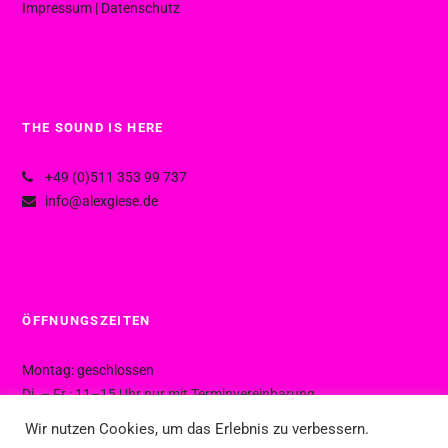
Impressum
|
Datenschutz
THE SOUND IS HERE
+49 (0)511 353 99 737
info@alexgiese.de
ÖFFNUNGSZEITEN
Montag: geschlossen
Di. – Fr.: 11–15 Uhr nur mit Terminvereinbarung
Di. – Fr.: 15–19 Uhr ohne Termin
Wir nutzen Cookies, um das Erlebnis zu verbessern.
Sa.: 10–16 Uhr ohne Termin