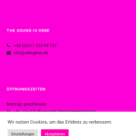
THE SOUND IS HERE
+49 (0)511 353 99 737
info@alexgiese.de
ÖFFNUNGSZEITEN
Montag: geschlossen
Di. – Fr.: 11–15 Uhr nur mit Terminvereinbarung
Di. – Fr.: 15–19 Uhr ohne Termin
Wir nutzen Cookies, um das Erlebnis zu verbessern.
Sa.: 10–16 Uhr ohne Termin
Einstellungen
Akzeptieren