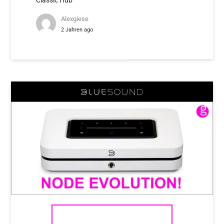
Alexgiese
2 Jahren ago
BLUESOUND NODE N132