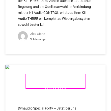
der Kii THREE. Dazu zählen auch die Lautstärke-
Regelung und die Quellenanwahl. In Verbindung
mit der Kii Audio CONTROL wird aus Ihrer Kii
Audio THREE ein komplettes Wiedergabesystem
sowohl bester […]
Alex Giese
9 Jahren ago
SPECIAL FORTY –
DYNAUDIOS
JUBILÄUMSMODELL
Dynaudio Special Forty – Jetzt bei uns