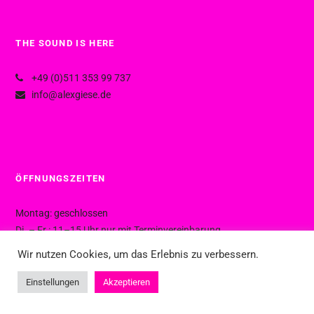
THE SOUND IS HERE
+49 (0)511 353 99 737
info@alexgiese.de
ÖFFNUNGSZEITEN
Montag: geschlossen
Di. – Fr.: 11–15 Uhr nur mit Terminvereinbarung
Di. – Fr.: 15–19 Uhr ohne Termin
Wir nutzen Cookies, um das Erlebnis zu verbessern.
Sa.: 10–16 Uhr ohne Termin
Einstellungen
Akzeptieren