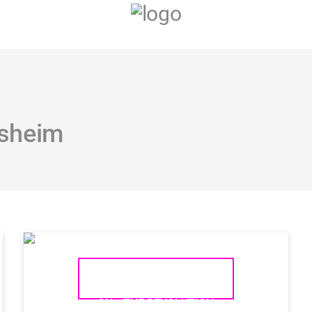
esheim
LINN LP12 – 45 YEARS
ON… THE REVOLUTION