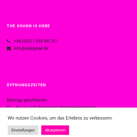
THE SOUND IS HERE
+49 (0)511 353 99 737
info@alexgiese.de
ÖFFNUNGSZEITEN
Montag: geschlossen
Di. – Fr.: 11–15 Uhr nur mit Terminvereinbarung
Di. – Fr.: 15–19 Uhr ohne Termin
Wir nutzen Cookies, um das Erlebnis zu verbessern.
Sa.: 10–16 Uhr ohne Termin
Einstellungen
Akzeptieren