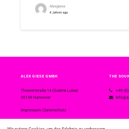
Alexgiese
4 Jahren ago
ALEX GIESE GMBH
THE SOUN
Theaterstraße 14 (Galerie Luise)
+49 (0)
30159 Hannover
info@al
Impressum
|
Datenschutz
Wir nutzen Cookies, um das Erlebnis zu verbessern.