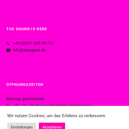
THE SOUND IS HERE
+49 (0)511 353 99 737
info@alexgiese.de
ÖFFNUNGSZEITEN
Montag: geschlossen
Di. – Fr.: 11–15 Uhr nur mit Terminvereinbarung
Di. – Fr.: 15–19 Uhr ohne Termin
Wir nutzen Cookies, um das Erlebnis zu verbessern.
Sa.: 10–16 Uhr ohne Termin
Einstellungen
Akzeptieren