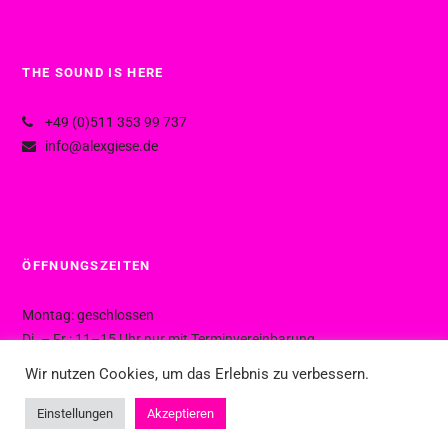
THE SOUND IS HERE
+49 (0)511 353 99 737
info@alexgiese.de
ÖFFNUNGSZEITEN
Montag: geschlossen
Di. – Fr.: 11–15 Uhr nur mit Terminvereinbarung
Di. – Fr.: 15–19 Uhr ohne Termin
Wir nutzen Cookies, um das Erlebnis zu verbessern.
Sa.: 10–16 Uhr ohne Termin
Einstellungen
Akzeptieren