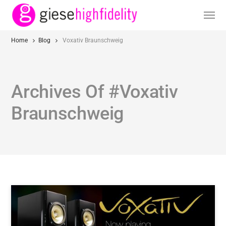
Home
Blog
Voxativ Braunschweig
Archives Of #Voxativ
Braunschweig