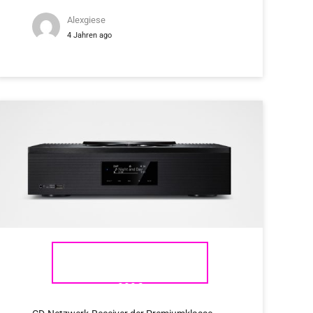
Alexgiese
4 Jahren ago
TECHNICS SA – C600 AB
999€