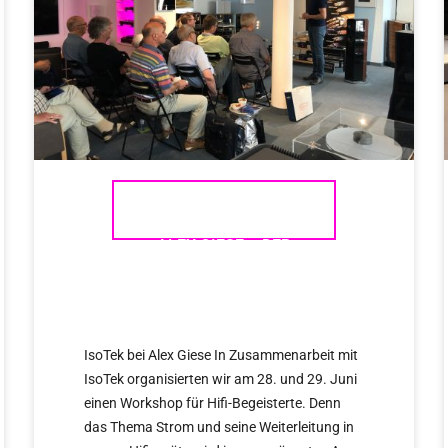
ISOTEK WORKSHOP BEI
ALEX GIESE – DER
HEISSESTE WORKSHOP D
ES JAHRES
IsoTek bei Alex Giese In Zusammenarbeit mit
IsoTek organisierten wir am 28. und 29. Juni
einen Workshop für Hifi-Begeisterte. Denn
das Thema Strom und seine Weiterleitung in