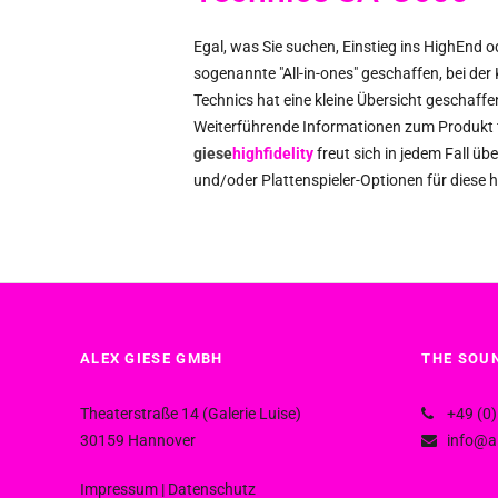
Egal, was Sie suchen, Einstieg ins HighEnd o
sogenannte "All-in-ones" geschaffen, bei der
Technics hat eine kleine Übersicht geschaffe
Weiterführende Informationen zum Produkt f
giese
highfidelity
freut sich in jedem Fall ü
und/oder Plattenspieler-Optionen für diese 
ALEX GIESE GMBH
THE SOUN
Theaterstraße 14 (Galerie Luise)
+49 (0)
30159 Hannover
info@al
Impressum
|
Datenschutz