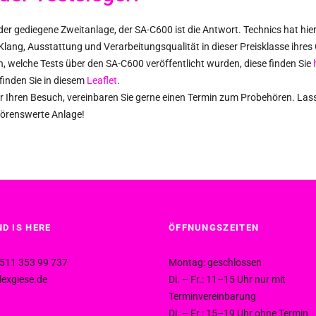
der gediegene Zweitanlage, der SA-C600 ist die Antwort. Technics hat hier
 Klang, Ausstattung und Verarbeitungsqualität in dieser Preisklasse ihres
n, welche Tests über den SA-C600 veröffentlicht wurden, diese finden Sie
inden Sie in diesem
Leaflet
.
ber Ihren Besuch, vereinbaren Sie gerne einen Termin zum Probehören. Lass
hörenswerte Anlage!
D IS HERE
ÖFFNUNGSZEITEN
511 353 99 737
Montag: geschlossen
exgiese.de
Di. – Fr.: 11–15 Uhr nur mit
Terminvereinbarung
Di. – Fr.: 15–19 Uhr ohne Termin